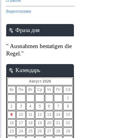
О школе
Видеосправка
Фраза дня
" Ausnahmen bestatigen die
Regel."
Календарь
Август 2026
Вс
Пн
Вт
Ср
Чт
Пт
Сб
1
2
3
4
5
6
7
8
9
10
11
12
13
14
15
16
17
18
19
20
21
22
23
24
25
26
27
28
29